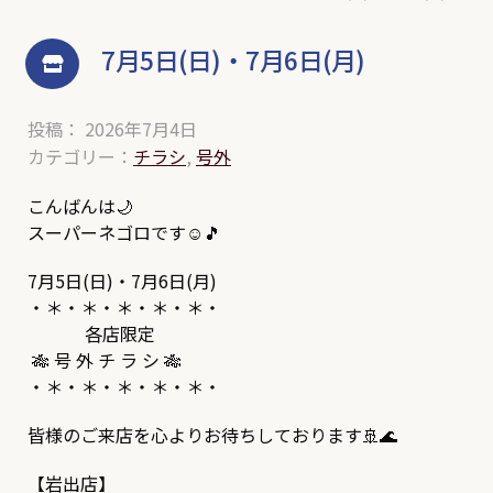
7月5日(日)・7月6日(月)
投稿： 2026年7月4日
カテゴリー：
チラシ
,
号外
こんばんは🌙
スーパーネゴロです☺️🎵
7月5日(日)・7月6日(月)
・＊・＊・＊・＊・＊・
各店限定
🎋 号 外 チ ラ シ 🎋
・＊・＊・＊・＊・＊・
皆様のご来店を心よりお待ちしております🚢🌊
【岩出店】