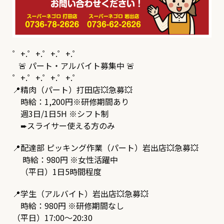
゜+.――゜+.――゜+.――゜+.――゜
🚨 パート・アルバイト募集中 🚨
゜+.――゜+.――゜+.――゜+.――゜
📍精肉（パート）打田店💥急募💥
時給：1,200円※研修期間あり
週3日/1日5H ※シフト制
➨スライサー使える方のみ
📍配達部 ピッキング作業（パート）岩出店💥急募💥
時給：980円 ※女性活躍中
（平日）1日5時間程度
📍学生（アルバイト）岩出店💥急募💥
時給：980円 ※研修期間なし
（平日）17:00～20:30