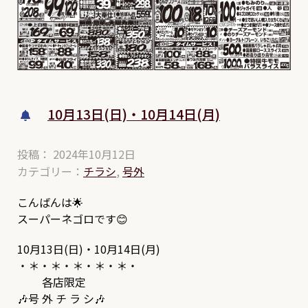
10月13日(日)・10月14日(月)
投稿： 2024年10月12日
カテゴリー：
チラシ
,
号外
こんばんは🌟
スーパーネゴロです😊
10月13日(日)・10月14日(月)
・＊・＊・＊・＊・＊・
各店限定
🎶号 外 チ ラ シ🎶