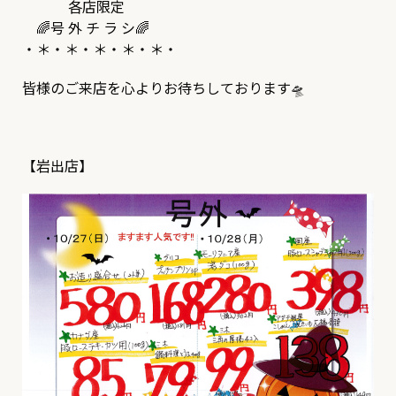
各店限定
🌈号 外 チ ラ シ🌈
・＊・＊・＊・＊・＊・
皆様のご来店を心よりお待ちしております🛸
【岩出店】