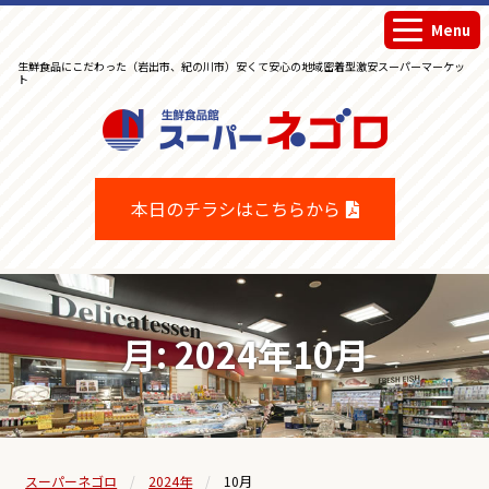
Menu
生鮮食品にこだわった（岩出市、紀の川市）安くて安心の地域密着型激安スーパーマーケッ
ト
生鮮食品館スーパーネゴロ
本日のチラシはこちらから
月:
2024年10月
スーパーネゴロ
2024年
10月