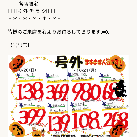
各店限定
🧛🏻‍♂️号 外 チ ラ シ🧛🏻‍♂️
・＊・＊・＊・＊・＊・
皆様のご来店を心よりお待ちしております🚌💫
【岩出店】