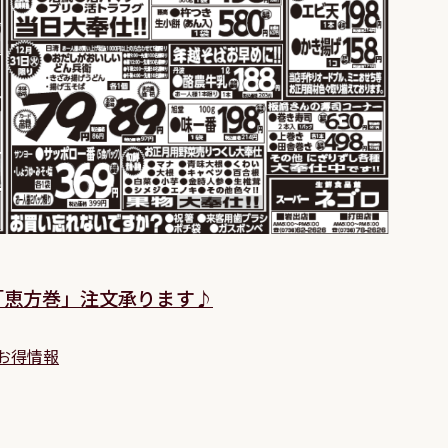
 !「恵方巻」注文承ります♪
お得情報