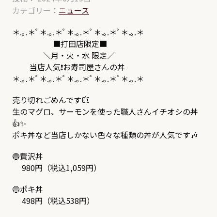
カテゴリー：
ニュース
＊.｡.＊ﾟ＊.｡.＊ﾟ＊.｡.＊ﾟ＊.｡.＊ﾟ＊.｡.＊
■打田店限定■
＼月・火・水 限定／
当店人気❗お寿司屋さんの丼
＊.｡.＊ﾟ＊.｡.＊ﾟ＊.｡.＊ﾟ＊.｡.＊ﾟ＊.｡.＊
売り切れごめんです💥
生のマグロ、サーモンを使った職人さんイチオシの丼
👍✨
ポキ丼など当店しかない色々な種類の丼が人気です🎶
🔵
贅沢丼
980円（税込1,059円）
🔵
ポキ丼
498円（税込538円）