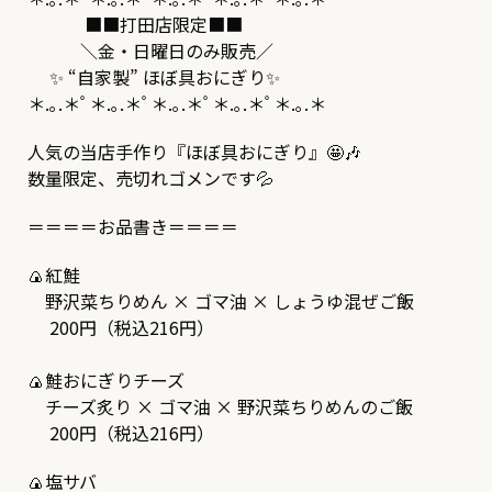
■■打田店限定■■
＼金・日曜日のみ販売／
✨ “自家製” ほぼ具おにぎり✨
＊.｡.＊ﾟ＊.｡.＊ﾟ＊.｡.＊ﾟ＊.｡.＊ﾟ＊.｡.＊
人気の当店手作り『ほぼ具おにぎり』🤩🎶
数量限定、売切れゴメンです💦
＝＝＝＝お品書き＝＝＝＝
🍙紅鮭
野沢菜ちりめん × ゴマ油 × しょうゆ混ぜご飯
200円（税込216円）
🍙鮭おにぎりチーズ
チーズ炙り × ゴマ油 × 野沢菜ちりめんのご飯
200円（税込216円）
🍙塩サバ