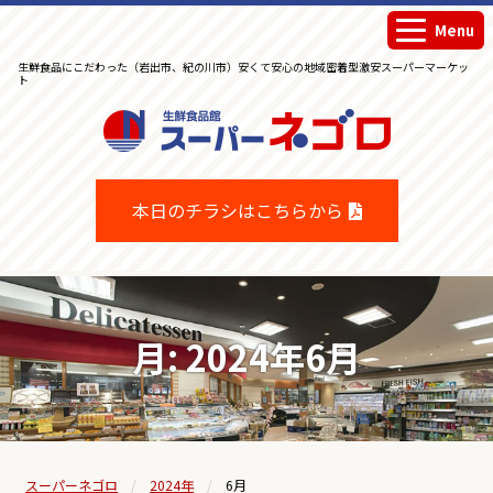
Menu
生鮮食品にこだわった（岩出市、紀の川市）安くて安心の地域密着型激安スーパーマーケッ
ト
生鮮食品館スーパーネゴロ
本日のチラシはこちらから
月:
2024年6月
スーパーネゴロ
2024年
6月