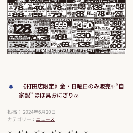
《打田店限定》金・日曜日のみ販売✨“自
家製” ほぼ具おにぎり🍙
投稿： 2024年6月20日
カテゴリー：
ニュース
＊.｡.＊ﾟ＊.｡.＊ﾟ＊.｡.＊ﾟ＊.｡.＊ﾟ＊.｡.＊