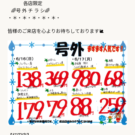
各店限定
🌈号 外 チ ラ シ🌈
・＊・＊・＊・＊・＊・
皆様のご来店を心よりお待ちしております🐌