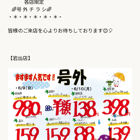
各店限定
🌈号 外 チ ラ シ🌈
・＊・＊・＊・＊・＊・
皆様のご来店を心よりお待ちしております😊🎈
【岩出店】