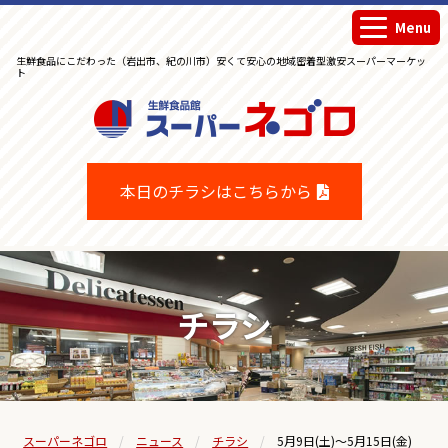
Menu
生鮮食品にこだわった（岩出市、紀の川市）安くて安心の地域密着型激安スーパーマーケッ
ト
生鮮食品館スーパーネゴロ
本日のチラシはこちらから
チラシ
スーパーネゴロ
ニュース
チラシ
5月9日(土)～5月15日(金)