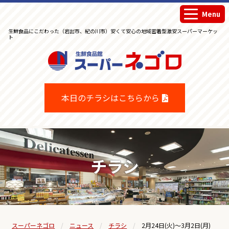
Menu
生鮮食品にこだわった（岩出市、紀の川市）安くて安心の地域密着型激安スーパーマーケッ
ト
生鮮食品館スーパーネゴロ
本日のチラシはこちらから
チラシ
スーパーネゴロ
ニュース
チラシ
2月24日(火)～3月2日(月)