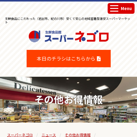
Menu
生鮮食品にこだわった（岩出市、紀の川市）安くて安心の地域密着型激安スーパーマーケッ
ト
生鮮食品館スーパーネゴロ
本日のチラシはこちらから
その他お得情報
スーパーネゴロ
ニュース
その他お得情報