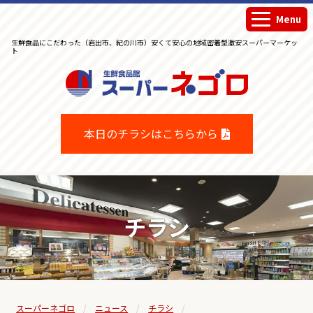
Menu
生鮮食品にこだわった（岩出市、紀の川市）安くて安心の地域密着型激安スーパーマーケッ
ト
生鮮食品館スーパーネゴロ
本日のチラシはこちらから
チラシ
スーパーネゴロ
ニュース
チラシ