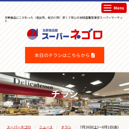
Menu
生鮮食品にこだわった（岩出市、紀の川市）安くて安心の地域密着型激安スーパーマーケッ
ト
生鮮食品館スーパーネゴロ
本日のチラシはこちらから
チラシ
スーパーネゴロ
ニュース
チラシ
7月26日(土)～8月1日(金)