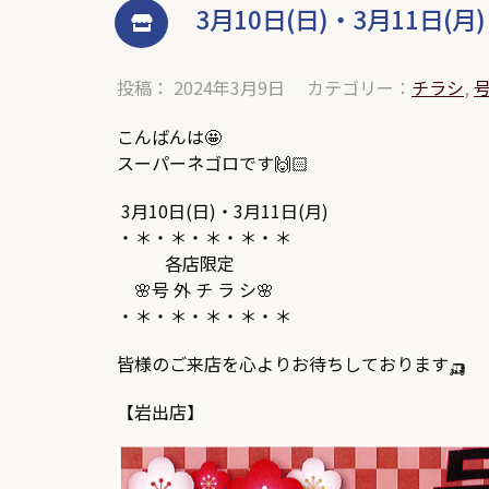
3月10日(日)・3月11日(月)
投稿： 2024年3月9日
カテゴリー：
チラシ
,
こんばんは🤩
スーパーネゴロです🙌🏻
3月10日(日)・3月11日(月)
・＊・＊・＊・＊・＊
各店限定
🌸号 外 チ ラ シ🌸
・＊・＊・＊・＊・＊
皆様のご来店を心よりお待ちしております🛺
【岩出店】