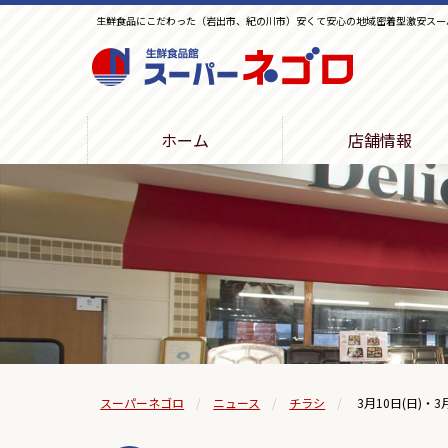
生鮮食品にこだわった（岩出市、紀の川市）安くて安心の地域密着型激安スー
生鮮食品館スーパーネゴロ
ホーム
店舗情報
スーパーネゴロ
ニュース
チラシ
3月10日(日)・3