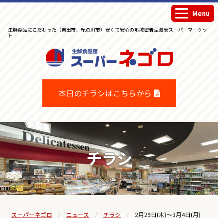
Menu
生鮮食品にこだわった（岩出市、紀の川市）安くて安心の地域密着型激安スーパーマーケッ
ト
生鮮食品館スーパーネゴロ
本日のチラシはこちらから
チラシ
スーパーネゴロ
ニュース
チラシ
2月29日(木)～3月4日(月)