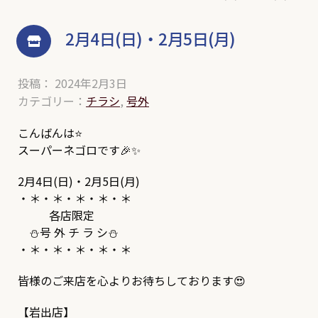
2月4日(日)・2月5日(月)
投稿： 2024年2月3日
カテゴリー：
チラシ
,
号外
こんばんは⭐
スーパーネゴロです🎉✨
2月4日(日)・2月5日(月)
・＊・＊・＊・＊・＊
各店限定
⛄号 外 チ ラ シ⛄
・＊・＊・＊・＊・＊
皆様のご来店を心よりお待ちしております😍
【岩出店】