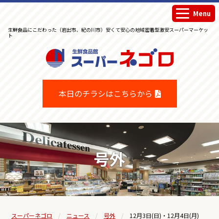
Menu
生鮮食品にこだわった（岩出市、紀の川市）安くて安心の地域密着型激安スーパーマーケッ
ト
生鮮食品館スーパーネゴロ
本日のチラシはこちらから
号外
スーパーネゴロ
ニュース
号外
12月3日(日)・12月4日(月)