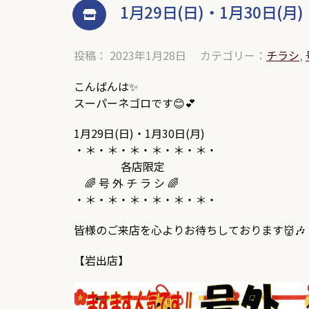
1月29日(日)・1月30日(月)
投稿： 2023年1月28日
カテゴリー：
チラシ
,
こんばんは✨
スーパーネゴロです😊💕
1月29日(日)・1月30日(月)
・＊・＊・＊・＊・＊・＊・
各店限定
🌈 号 外 チ ラ シ 🌈
・＊・＊・＊・＊・＊・＊・
皆様のご来店を心よりお待ちしております👹🎶
【岩出店】