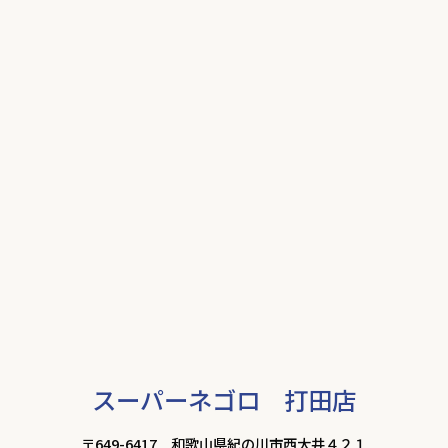
スーパーネゴロ 打田店
〒649-6417 和歌山県紀の川市西大井４２１