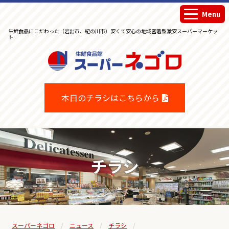
Menu
生鮮食品にこだわった（岩出市、紀の川市）安くて安心の地域密着型激安スーパーマーケッ
ト
生鮮食品館スーパーネゴロ
本日のチラシはこちらから
チラシ
スーパーネゴロ
ニュース
チラシ