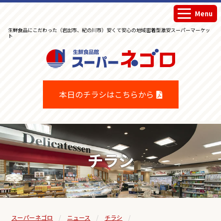
Menu
生鮮食品にこだわった（岩出市、紀の川市）安くて安心の地域密着型激安スーパーマーケッ
ト
生鮮食品館スーパーネゴロ
本日のチラシはこちらから
チラシ
スーパーネゴロ
ニュース
チラシ