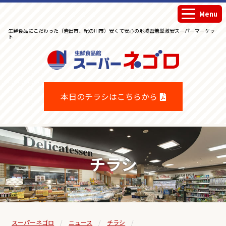
Menu
生鮮食品にこだわった（岩出市、紀の川市）安くて安心の地域密着型激安スーパーマーケッ
ト
生鮮食品館スーパーネゴロ
本日のチラシはこちらから
チラシ
スーパーネゴロ
ニュース
チラシ