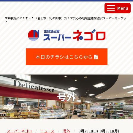
Menu
生鮮食品にこだわった（岩出市、紀の川市）安くて安心の地域密着型激安スーパーマーケッ
ト
生鮮食品館スーパーネゴロ
本日のチラシはこちらから
号外
スーパーネゴロ
ニュース
号外
8月29日(日)･8月30日(月)