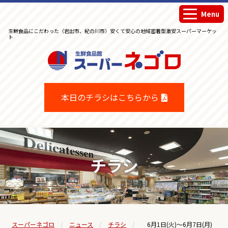
Menu
生鮮食品にこだわった（岩出市、紀の川市）安くて安心の地域密着型激安スーパーマーケッ
ト
生鮮食品館スーパーネゴロ
本日のチラシはこちらから
チラシ
スーパーネゴロ
ニュース
チラシ
6月1日(火)～6月7日(月)