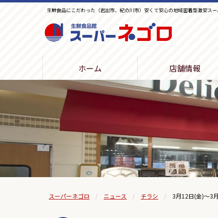
生鮮食品にこだわった（岩出市、紀の川市）安くて安心の地域密着型激安スー
生鮮食品館スーパーネゴロ
ホーム
店舗情報
スーパーネゴロ
ニュース
チラシ
3月12日(金)～3月