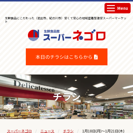
Menu
生鮮食品にこだわった（岩出市、紀の川市）安くて安心の地域密着型激安スーパーマーケッ
ト
生鮮食品館スーパーネゴロ
本日のチラシはこちらから
チラシ
スーパーネゴロ
ニュース
チラシ
1月18日(月)～1月21日(木)