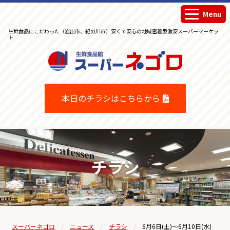
Menu
生鮮食品にこだわった（岩出市、紀の川市）安くて安心の地域密着型激安スーパーマーケッ
ト
生鮮食品館スーパーネゴロ
本日のチラシはこちらから
チラシ
スーパーネゴロ
ニュース
チラシ
6月6日(土)～6月10日(水)