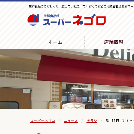
生鮮食品にこだわった（岩出市、紀の川市）安くて安心の地域密着型激安スー
生鮮食品館スーパーネゴロ
ホーム
店舗情報
スーパーネゴロ
ニュース
チラシ
5月11日（月）～