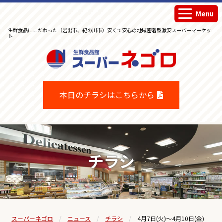
Menu
生鮮食品にこだわった（岩出市、紀の川市）安くて安心の地域密着型激安スーパーマーケッ
ト
生鮮食品館スーパーネゴロ
本日のチラシはこちらから
チラシ
スーパーネゴロ
ニュース
チラシ
4月7日(火)～4月10日(金)