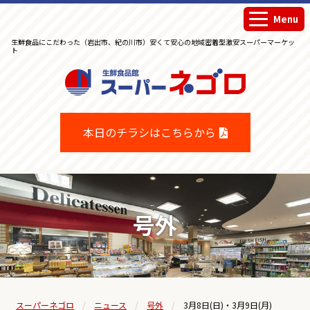
Menu
生鮮食品にこだわった（岩出市、紀の川市）安くて安心の地域密着型激安スーパーマーケッ
ト
生鮮食品館スーパーネゴロ
本日のチラシはこちらから
号外
スーパーネゴロ
ニュース
号外
3月8日(日)・3月9日(月)