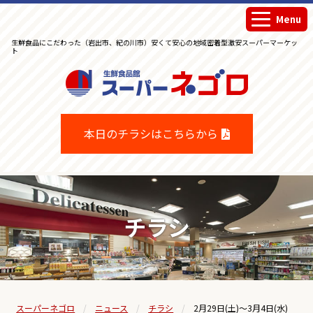
Menu
生鮮食品にこだわった（岩出市、紀の川市）安くて安心の地域密着型激安スーパーマーケッ
ト
生鮮食品館スーパーネゴロ
本日のチラシはこちらから
チラシ
スーパーネゴロ
ニュース
チラシ
2月29日(土)～3月4日(水)