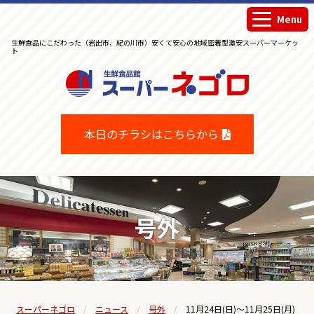
Menu
生鮮食品にこだわった（岩出市、紀の川市）安くて安心の地域密着型激安スーパーマーケッ
ト
生鮮食品館スーパーネゴロ
本日のチラシはこちらから
号外
スーパーネゴロ
ニュース
号外
11月24日(日)～11月25日(月)