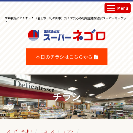
Menu
生鮮食品にこだわった（岩出市、紀の川市）安くて安心の地域密着型激安スーパーマーケッ
ト
生鮮食品館スーパーネゴロ
本日のチラシはこちらから
チラシ
スーパーネゴロ
ニュース
チラシ