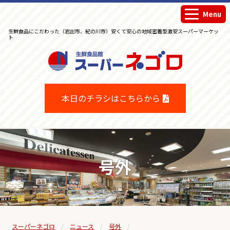
Menu
生鮮食品にこだわった（岩出市、紀の川市）安くて安心の地域密着型激安スーパーマーケッ
ト
生鮮食品館スーパーネゴロ
本日のチラシはこちらから
号外
スーパーネゴロ
ニュース
号外