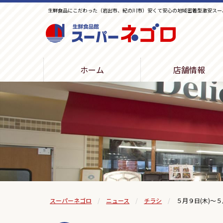
生鮮食品にこだわった（岩出市、紀の川市）安くて安心の地域密着型激安スー
生鮮食品館スーパーネゴロ
ホーム
店舗情報
スーパーネゴロ
ニュース
チラシ
５月９日(木)～５