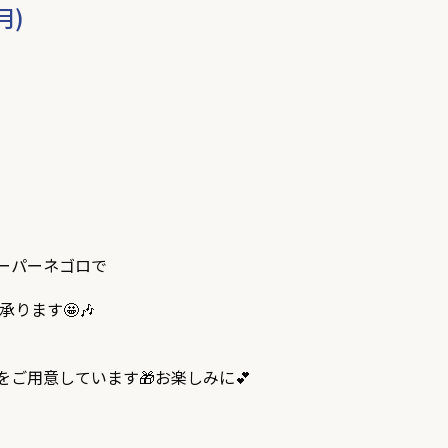
月)
ーパーネゴロで
承ります🤩🎶
ご用意しています🎁お楽しみに💕