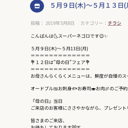
５月９日(木)～５月１３日(
投稿： 2019年5月8日
カテゴリー：
チラシ
こんばんは🌜スーパーネゴロです😉✨
５月９日(木)～５月13日(月)
＝＝＝＝＝＝＝＝＝＝＝＝＝
💐１２日は”母の日”フェア💐
＝＝＝＝＝＝＝＝＝＝＝＝＝
お母さんらくらくメニューは、鮮度が自慢のス
オードブル🍱お刺身🐟お寿司🍣お肉🍖のご予約
『母の日』当日
ご来店のお客様にささやかながら、プレゼントを
皆さまのご来店、
お待ちしております😻➰