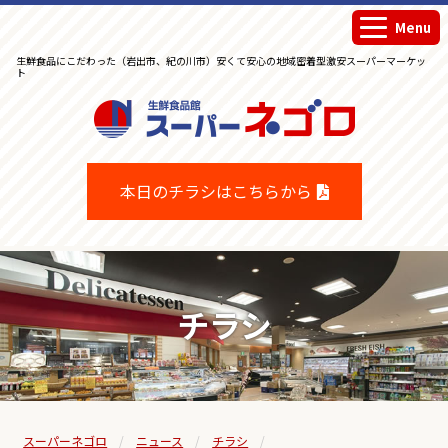
Menu
生鮮食品にこだわった（岩出市、紀の川市）安くて安心の地域密着型激安スーパーマーケッ
ト
生鮮食品館スーパーネゴロ
本日のチラシはこちらから
チラシ
スーパーネゴロ
ニュース
チラシ